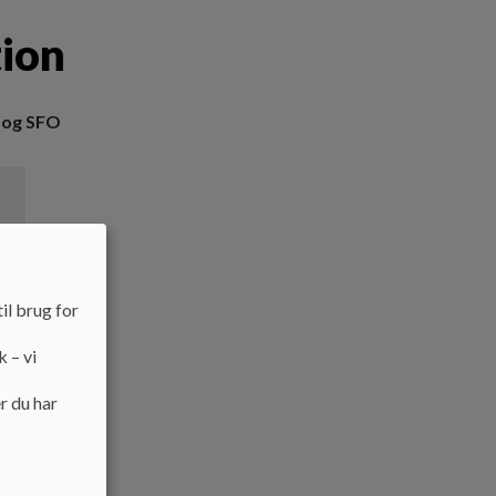
tion
e og SFO
il brug for
.d
k – vi
r du har