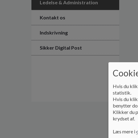
Ledelse & Administration
Kontakt os
Indskrivning
Sikker Digital Post
Cookie
Hvis du klik
statistik.
Hvis du klik
benytter dog
Klikker du p
krydset af.
Læs mere i