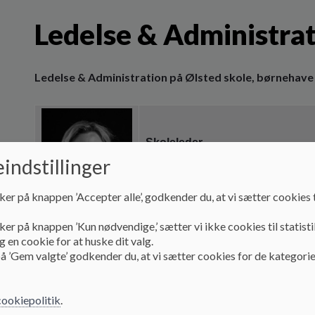
Ledelse & Administra
Ledelse & Administration på Ølsted skole, børnehav
Skoleleder
indstillinger
Vinnie Albrechtsen
ker på knappen ’Accepter alle’, godkender du, at vi sætter cookies t
vinnie.albrechtsen@hedensted
k
ker på knappen ’Kun nødvendige,’ sætter vi ikke cookies til statisti
 en cookie for at huske dit valg.
Tlf.:79741220
å ’Gem valgte’ godkender du, at vi sætter cookies for de kategorie
cookiepolitik
.