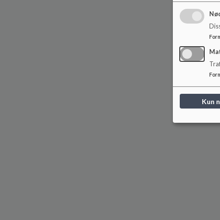
Nød
Dis
For
Ma
Tra
For
Kun 