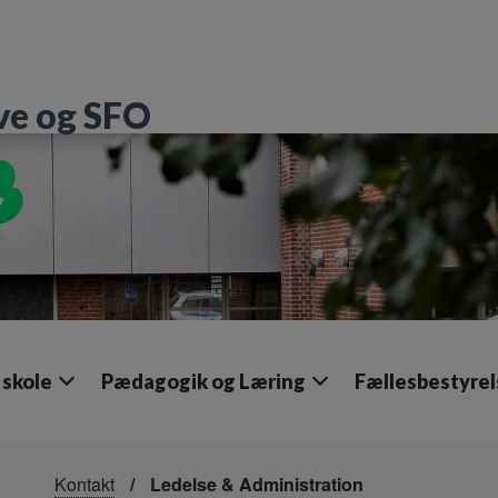
ve og SFO
 skole
Pædagogik og Læring
Fællesbestyre
Kontakt
Ledelse & Administration