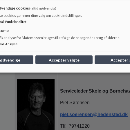
vendige cookies
(altid nødvendig)
se cookies gemmer dine valg om cookieindstillinger.
Sekretær Skole og Børnehave
mål
:
Funktionalitet
tomo
Lisbet Tang
fikanalyse fra Matomo som bruges til at følge de besøgendes brug af siderne.
mål
:
Analyse
lisbet.tang@hedensted.dk
Tlf.: 79741220/5114 7531
nødvendige
Accepter valgte
Accepter 
Serviceleder Skole og Børneha
Piet Sørensen
piet.soerensen@hedensted.dk
Tlf.: 79741220