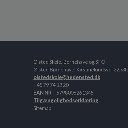
Ølsted Skole, Børnehave og SFO
Ølsted Børnehave, Kirstinelundsvej 22, Øl
olstedskole@hedensted.dk
+45 79 74 12 20
EAN NR.
5798006261345
Tilgængelighedserklæring
Sitemap