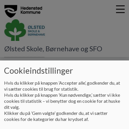
G
Ølsted Skole, Børnehave og SFO
å
Pædagogik og Læring
Pædagogisk læreplan Ølsted
t
Børnehave
i
Cookieindstillinger
l
h
Pædagogisk læreplan Ølsted
Hvis du klikker på knappen ’Accepter alle’, godkender du, at
o
vi sætter cookies til brug for statistik.
v
Børnehave
Hvis du klikker på knappen ’Kun nødvendige,’ sætter vi ikke
e
cookies til statistik – vi benytter dog en cookie for at huske
d
dit valg.
i
Her finder du den pædagogiske læreplan for Ølsted
Klikker du på ’Gem valgte’ godkender du, at vi sætter
n
Børnehave 2023:
cookies for de kategorier du har krydset af.
d
h
Pædagogisk læreplan for Ølsted Børnehave 2023