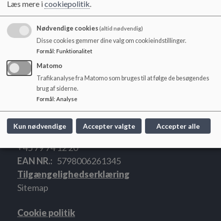
Læs mere i
cookiepolitik
.
o
l
Dokumenter
d
Nødvendige cookies
(altid nødvendig)
Pædagogisk læreplan for Ølsted Børnehave 2023
e
Disse cookies gemmer dine valg om cookieindstillinger.
t
Formål
:
Funktionalitet
Matomo
Trafikanalyse fra Matomo som bruges til at følge de besøgendes
brug af siderne.
Ølsted Skole, Børnehave og SFO
Formål
:
Analyse
Ølsted Børnehave, Kirstinelundsvej 22, Ølsted,
8723 Løsning
Kun nødvendige
Accepter valgte
Accepter alle
olstedskole@hedensted.dk
+45 79 74 12 20
EAN NR.
5798006261345
Tilgængelighedserklæring
Sitemap
Cookie politik