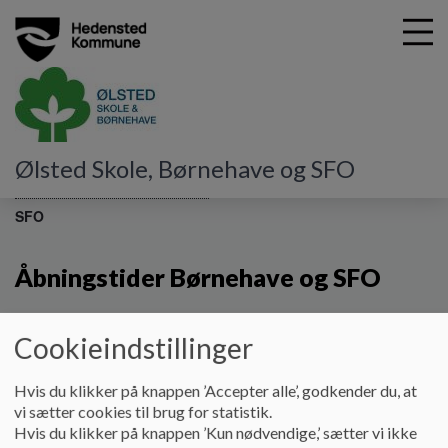
G
Ølsted Skole, Børnehave og SFO
å
Vores børnehus, SFO og skole
Åbningstider Børnehus og
t
SFO
i
l
h
Åbningstider Børnehave og SFO
o
v
e
Cookieindstillinger
Åbningstider i Børnehaven:
d
i
Hvis du klikker på knappen ’Accepter alle’, godkender du, at
n
Mandag
Kl. 06.15-16.45
vi sætter cookies til brug for statistik.
d
Tirsdag
Kl. 06.15-16.45
Hvis du klikker på knappen ’Kun nødvendige,’ sætter vi ikke
h