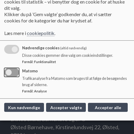
Onsdag
Kl. 06.15-16.45
cookies til statistik – vi benytter dog en cookie for at huske
o
dit valg.
l
Torsdag
Kl. 06.15-16.45
Klikker du på ’Gem valgte’ godkender du, at vi sætter
d
Fredag
Kl. 06.15-16.15
cookies for de kategorier du har krydset af.
e
t
Læs mere i
cookiepolitik
.
Åbningstider i SFO:
Nødvendige cookies
(altid nødvendig)
Mandag
Kl. 06.00-17.00
Disse cookies gemmer dine valg om cookieindstillinger.
Formål
:
Funktionalitet
Tirsdag
Kl. 06.00-17.00
Matomo
Onsdag
Kl. 06.00-17.00
Trafikanalyse fra Matomo som bruges til at følge de besøgendes
Torsdag
Kl. 06.00-17.00
brug af siderne.
Fredag
Kl. 06.00-16.00
Formål
:
Analyse
Kun nødvendige
Accepter valgte
Accepter alle
Ølsted Skole, Børnehave og SFO
Ølsted Børnehave, Kirstinelundsvej 22, Ølsted,