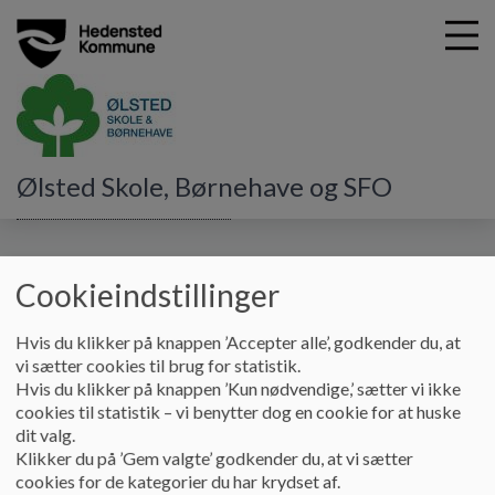
G
Ølsted Skole, Børnehave og SFO
å
Vores børnehus, SFO og skole
Skoleudviklingssamtale
t
i
Skoleudviklingssamtale
l
Cookieindstillinger
h
o
v
Her finder du referatet fra den seneste
Hvis du klikker på knappen ’Accepter alle’, godkender du, at
e
skoleudviklingssamtale i 2022:
vi sætter cookies til brug for statistik.
d
Hvis du klikker på knappen ’Kun nødvendige,’ sætter vi ikke
2022-10-13 Referat skoleudviklingssamtale
i
cookies til statistik – vi benytter dog en cookie for at huske
n
dit valg.
Oktober 2024 Referat skoleudviklingssamtale
d
Klikker du på ’Gem valgte’ godkender du, at vi sætter
h
cookies for de kategorier du har krydset af.