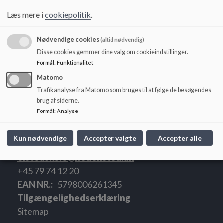
Dokumenter
o
l
Læs mere i
cookiepolitik
.
2022-10-13 Referat skoleudviklingssamtale hjemmeside.pdf
d
e
Nødvendige cookies
(altid nødvendig)
t
Disse cookies gemmer dine valg om cookieindstillinger.
Referat SUS 24 Ølsted Skole.pdf
Formål
:
Funktionalitet
Matomo
Trafikanalyse fra Matomo som bruges til at følge de besøgendes
brug af siderne.
Formål
:
Analyse
Ølsted Skole, Børnehave og SFO
Ølsted Børnehave, Kirstinelundsvej 22, Ølsted,
Kun nødvendige
Accepter valgte
Accepter alle
8723 Løsning
olstedskole@hedensted.dk
+45 79 74 12 20
EAN NR.
5798006261345
Tilgængelighedserklæring
Sitemap