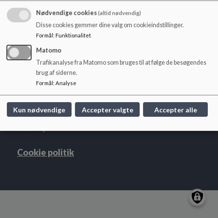
o
l
Nødvendige cookies
(altid nødvendig)
d
Disse cookies gemmer dine valg om cookieindstillinger.
e
Ølsted Skole, Børnehave og SFO
Formål
:
Funktionalitet
t
Ølsted Børnehave, Kirstinelundsvej 22, Ølsted,
Matomo
8723 Løsning
Trafikanalyse fra Matomo som bruges til at følge de besøgendes
brug af siderne.
olstedskole@hedensted.dk
Formål
:
Analyse
+45 79 74 12 20
EAN NR.
5798006261345
Kun nødvendige
Accepter valgte
Accepter alle
Tilgængelighedserklæring
Sitemap
Cookie politik