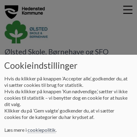
G
Ølsted Skole, Børnehave og SFO
å
Pædagogik og Læring
Politikker og strategier i Læring
t
Cookieindstillinger
i
Politikker og strategier i Læring
l
Hvis du klikker på knappen ’Accepter alle’, godkender du, at
h
vi sætter cookies til brug for statistik.
o
Hvis du klikker på knappen ’Kun nødvendige,’ sætter vi ikke
v
Den samlede kerneopgave for læringsområdet i Hedensted
cookies til statistik – vi benytter dog en cookie for at huske
e
Kommune er ”sammen skaber vi bevægelse, så børn og unge i
dit valg.
d
forpligtende fællesskaber udvikler sig til livsduelige og
Klikker du på ’Gem valgte’ godkender du, at vi sætter
i
fremtidsparate mennesker”. Du kan læse mere om politikker
cookies for de kategorier du har krydset af.
n
og strategier for Læringsområdet i Hedensted
d
Kommune
her
.
Læs mere i
cookiepolitik
.
h