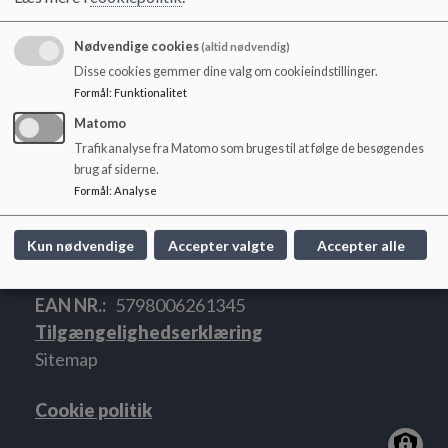
o
Dokumenter
l
Tilsynsrapport 2024 Ølsted Børnehave.pdf
Nødvendige cookies
d
(altid nødvendig)
e
Disse cookies gemmer dine valg om cookieindstillinger.
t
Formål
:
Funktionalitet
Matomo
Trafikanalyse fra Matomo som bruges til at følge de besøgendes
Ølsted Skole, Børnehave og SFO
brug af siderne.
Formål
:
Analyse
Ølsted Børnehave, Kirstinelundsvej 22, Ølsted,
8723 Løsning
Kun nødvendige
Accepter valgte
Accepter alle
olstedskole@hedensted.dk
+45 79 74 12 20
EAN NR.
5798006261345
Tilgængelighedserklæring
Sitemap
Cookie politik