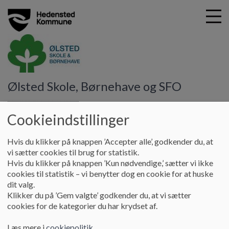
G
Ølsted Skole, Børnehave og SFO
å
Pædagogik og Læring
Pædagogisk tilsyn Ølsted
t
Børnehave
i
Cookieindstillinger
l
h
Pædagogisk tilsyn Ølsted
Hvis du klikker på knappen ’Accepter alle’, godkender du, at
o
vi sætter cookies til brug for statistik.
v
Børnehave
Hvis du klikker på knappen ’Kun nødvendige,’ sætter vi ikke
e
cookies til statistik – vi benytter dog en cookie for at huske
d
dit valg.
i
Her finder du seneste tilsynsrapport i Ølsted Børnehave:
Klikker du på ’Gem valgte’ godkender du, at vi sætter
n
cookies for de kategorier du har krydset af.
d
Tilsynsrapport 2024 Ølsted Børnehave
h
Læs mere i
cookiepolitik
.