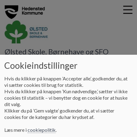
G
Ølsted Skole, Børnehave og SFO
å
Vores børnehus, SFO og skole
Tilbud
t
Cookieindstillinger
i
Tilbud
l
Hvis du klikker på knappen ’Accepter alle’, godkender du, at
h
vi sætter cookies til brug for statistik.
o
Hvis du klikker på knappen ’Kun nødvendige,’ sætter vi ikke
v
Hedensted Kommune har forskellige tilbud til børn, unge og
cookies til statistik – vi benytter dog en cookie for at huske
e
voksne, som oplever udfordringer i livet. Du kan læse mere på
dit valg.
d
kommunens hjemmeside
her
Klikker du på ’Gem valgte’ godkender du, at vi sætter
i
cookies for de kategorier du har krydset af.
I Ølsted by er der et godt foreningsliv. Du kan læse mere om
n
foreningerne
her
.
d
Læs mere i
cookiepolitik
.
h