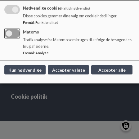
o
l
Nødvendige cookies
(altid nødvendig)
d
Disse cookies gemmer dine valg om cookieindstillinger.
Ølsted Skole, Børnehave og SFO
e
Formål
:
Funktionalitet
t
Ølsted Børnehave, Kirstinelundsvej 22, Ølsted,
Matomo
8723 Løsning
Trafikanalyse fra Matomo som bruges til at følge de besøgendes
olstedskole@hedensted.dk
brug af siderne.
Formål
:
Analyse
+45 79 74 12 20
EAN NR.
5798006261345
Kun nødvendige
Accepter valgte
Accepter alle
Tilgængelighedserklæring
Sitemap
Cookie politik