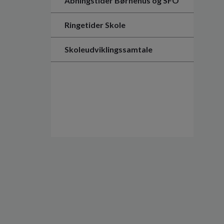
Åbningstider Børnehus og SFO
Ringetider Skole
Skoleudviklingssamtale