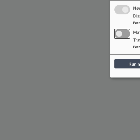
Nød
Dis
For
Ma
Tra
For
Kun 