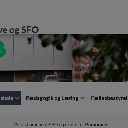
ve og SFO
 skole
Pædagogik og Læring
Fællesbestyre
Vores børnehus, SFO og skole
Personale