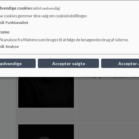
vendige cookies
(altid nødvendig)
Sekretær skole, børnehav
se cookies gemmer dine valg om cookieindstillinger.
mål
:
Funktionalitet
tomo
fikanalyse fra Matomo som bruges til at følge de besøgendes brug af siderne.
mål
:
Analyse
Dorthe Hermannsen
nødvendige
Accepter valgte
Accepter 
Pædagogmedhjælper i bø