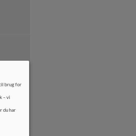
il brug for
k – vi
r du har